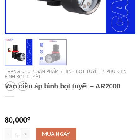
TRANG CHỦ
/
SẢN PHẨM
/
BÌNH BỌT TUYẾT
/
PHỤ KIỆN
BÌNH BỌT TUYẾT
Van điều áp bình bọt tuyết – AR2000
80,000
₫
Van điều áp bình bọt tuyết - AR2000 số lượng
MUA NGAY