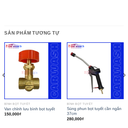
SẢN PHẨM TƯƠNG TỰ
BÌNH BỌT TUYẾT
BÌNH BỌT TUYẾT
Súng phun bọt tuyết cần ngắn
Van chỉnh lưu bình bọt tuyết
37cm
150,000
₫
280,000
₫