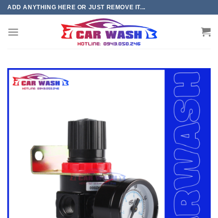
Chuyển
ADD ANYTHING HERE OR JUST REMOVE IT...
đến
phần
nội
dung