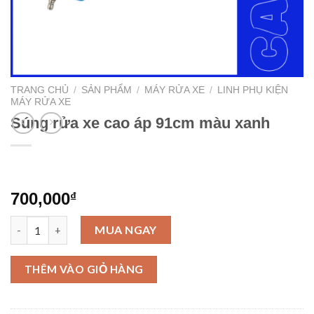
TRANG CHỦ
/
SẢN PHẨM
/
MÁY RỬA XE
/
LINH PHỤ KIỆN
MÁY RỬA XE
Súng rửa xe cao áp 91cm màu xanh
700,000
₫
Súng rửa xe cao áp 91cm màu xanh số lượng
MUA NGAY
THÊM VÀO GIỎ HÀNG